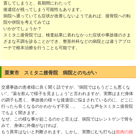
置してしまうと、長期間にわたって
後遺症が残ってしまう可能性もあります。
病院へ通っていても症状が改善しないようであれば、接骨院への転
院や併院を考えてみては
いかがでしょうか？
スミタニ接骨院では、検査結果に表れなかった症状や事故後のさま
ざまな不調を診ることができ、整形外科などの病院とは違うアプロ
ーチで根本治療を行うことも可能です。
栗東市 スミタニ接骨院 病院とのちがい
交通事故の患者様に良く聞く話ですが、”病院ではもうどこも悪くな
い”、”薬を飲んで様子を見ましょう”と言われますが、実際はまだ身体
の調子も悪く、事故後の様々な後遺症に悩まされているのに、どこに
行ったら良くなるのかわからず不安…。 こんな声をスミタニ接骨院
でもよく聞きます。
なぜ、この様な事が起こるのかと言えば、病院ではレントゲンで骨を
みて、身体に外傷がなければ、
もう異常はないと判断されます。しかし、実際にむち打ちは
筋肉の損